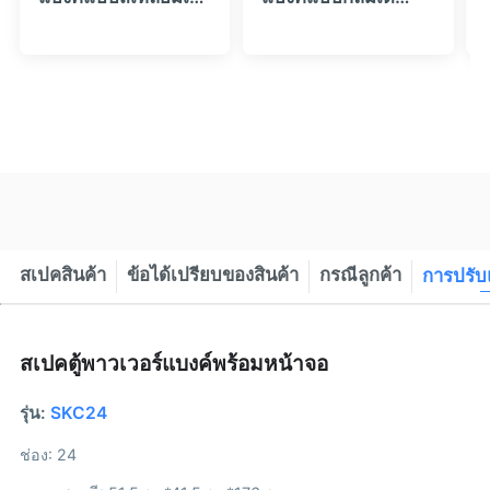
สก์ท็อปพร้อม
สก์ท็อปพร้อมหน้าจอ
4|8|12|16 ช่อง
LCD และ 8|12|16
(สามารถวางซ้อนกัน
ช่อง (สามารถวางซ้อน
ได้) - HeyCharge
กันได้) - HeyCharge
สเปคสินค้า
ข้อได้เปรียบของสินค้า
กรณีลูกค้า
การปรับ
สเปคตู้พาวเวอร์แบงค์พร้อมหน้าจอ
รุ่น:
SKC24
ช่อง: 24