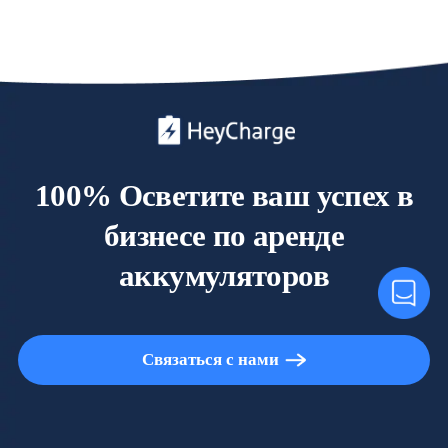
ЖК-экраном для
(Складируемая) -
рекламы и
HeyCharge
картридером -
HeyCharge
100% Осветите ваш успех в
бизнесе по аренде
аккумуляторов
Связаться с нами