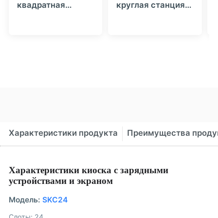
квадратная
круглая станция
станция зарядки с
зарядки с ЖК-
4|8|12|16 слотами
экраном и 8|12|16
(Складируемая) -
слотами
HeyCharge
(Складируемая) -
HeyCharge
Характеристики продукта
Преимущества проду
Характеристики киоска с зарядными
устройствами и экраном
Модель:
SKC24
Слоты: 24