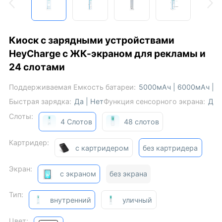
Киоск с зарядными устройствами
HeyCharge с ЖК-экраном для рекламы и
24 слотами
Поддерживаемая Емкость батареи:
5000мАч | 6000мАч | 
Быстрая зарядка:
Да | Нет
Функция сенсорного экрана:
Да 
Слоты:
4 Слотов
48 слотов
Картридер:
с картридером
без картридера
Экран:
с экраном
без экрана
Тип:
внутренний
уличный
Цвет: