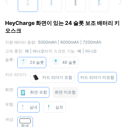
HeyCharge 화면이 있는 24 슬롯 보조 배터리 키
오스크
지원 배터리 용량:
5000mAh | 6000mAh | 7200mAh
고속 충전:
예 | 아니오
터치 스크린 기능:
예 | 아니오
슬롯:
24 슬롯
48 슬롯
카드 리더기:
카드 리더기 포함
카드 리더기 미포함
화면:
화면 포함
화면 미포함
유형:
실내
실외
색상:
흰색