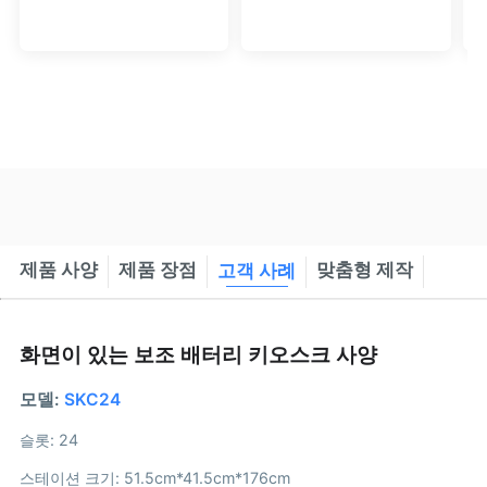
4|8|12|16 슬롯 (스
고 화면 및 8|12|16
태커블) - 헤이차지
슬롯 (스태커블) - 헤
이차지
제품 사양
제품 장점
맞춤형 제작
고객 사례
화면이 있는 보조 배터리 키오스크 사양
모델:
SKC24
슬롯: 24
스테이션 크기: 51.5cm*41.5cm*176cm