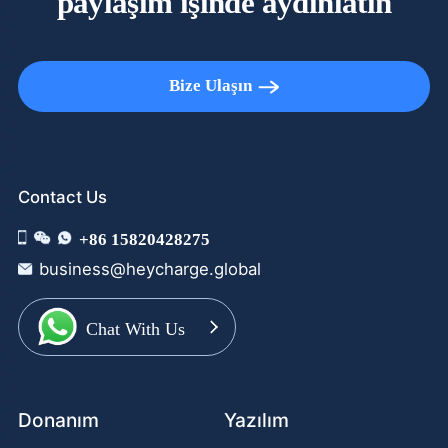
paylaşım işinde aydınlatın
Bize Ulaşın
Contact Us
+86 15820428275
business@heycharge.global
Chat With Us
Donanım
Yazılım