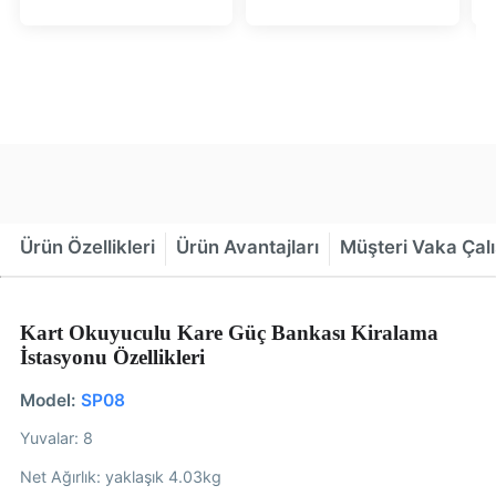
İstasyonu, 8|12|16
Reklam Ekranı ve
Yuva (Üst üste
4|8|12|16 Yuva
konulabilir) -
(Üst üste
HeyCharge
konulabilir) -
HeyCharge
Ürün Özellikleri
Ürün Avantajları
Müşteri Vaka Çalı
Kart Okuyuculu Kare Güç Bankası Kiralama
İstasyonu Özellikleri
Model:
SP08
Yuvalar: 8
Net Ağırlık: yaklaşık 4.03kg