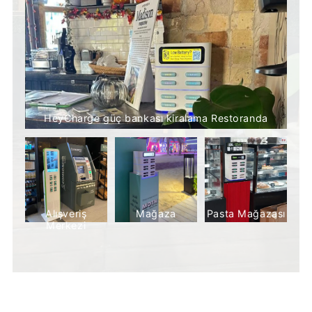
HeyCharge güç bankası kiralama Restoranda
Alışveriş
Mağaza
Pasta Mağazası
Merkezi