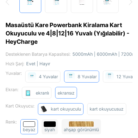
Masaüstü Kare Powerbank Kiralama Kart
Okuyuculu ve 4|8|12|16 Yuvalı (Yığılabilir) -
HeyCharge
Desteklenen Batarya Kapasitesi:
5000mAh | 6000mAh | 7200m
Hızlı Şarj:
Evet | Hayır
Yuvalar:
4 Yuvalar
8 Yuvalar
12 Yuvalar
Ekran:
ekranlı
ekransız
Kart Okuyucu:
kart okuyuculu
kart okuyucusuz
Renk:
beyaz
siyah
ahşap görünümlü