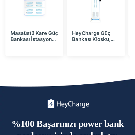
Masaüstü Kare Güç
HeyCharge Güç
Bankası İstasyonu,
Bankası Kiosku,
4|8|12|16 Yuva
LCD Reklam Ekranı
(Üst üste
ve Kart Okuyuculu
konulabilir) -
HeyCharge
%100 Başarınızı power bank