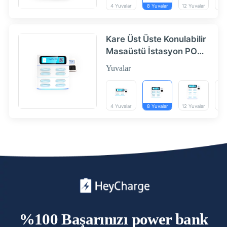
4 Yuvalar
8 Yuvalar
12 Yuvalar
16 
Kare Üst Üste Konulabilir
Masaüstü İstasyon POS
4|8|12|16 Yuvalar -
Yuvalar
HeyCharge
4 Yuvalar
8 Yuvalar
12 Yuvalar
16 
%100 Başarınızı power bank