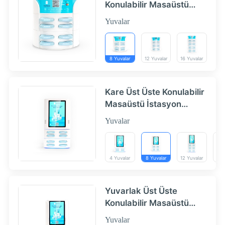
Konulabilir Masaüstü
İstasyon 8|12|16 Yuvalar
Yuvalar
- HeyCharge
8 Yuvalar
12 Yuvalar
16 Yuvalar
Kare Üst Üste Konulabilir
Masaüstü İstasyon
Ekranlı 4|8|12|16 Yuvalar
Yuvalar
- HeyCharge
4 Yuvalar
8 Yuvalar
12 Yuvalar
16 
Yuvarlak Üst Üste
Konulabilir Masaüstü
Ekranlı 8|12|16 Yuvalar -
Yuvalar