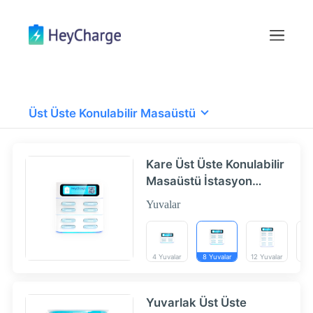
Üst Üste Konulabilir Masaüstü
Kare Üst Üste Konulabilir
Masaüstü İstasyon
4|8|12|16 Yuvalar -
Yuvalar
HeyCharge
4 Yuvalar
8 Yuvalar
12 Yuvalar
16 
Yuvarlak Üst Üste