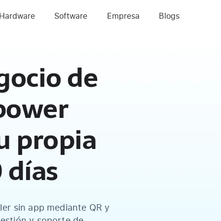
Hardware
Software
Empresa
Blogs
gocio de
 power
u propia
 días
ler sin app mediante QR y
estión y soporte de