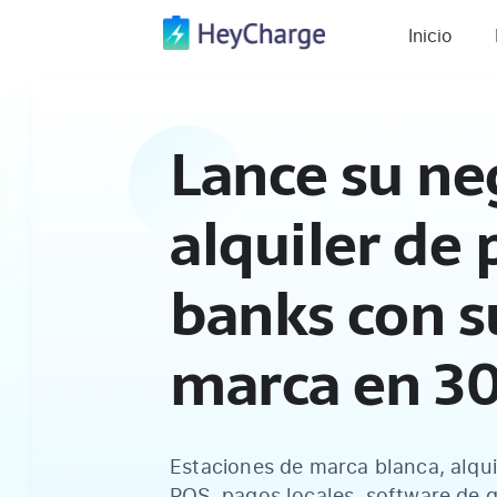
Inicio
Lance su ne
alquiler de
banks con s
marca en 30
Estaciones de marca blanca, alqui
POS, pagos locales, software de g