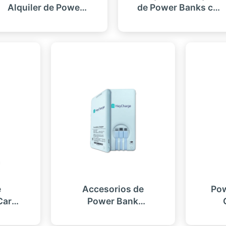
Alquiler de Power
de Power Banks con
Banks con Pantalla
Lector de Tarjetas
de Anuncios
(Integrado en POS)
e
Accesorios de
Pow
Carga
Power Bank
para
Inteligente
s
Compartido