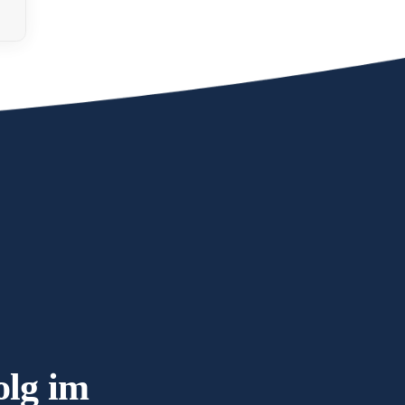
olg im