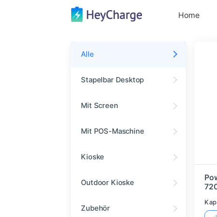
Home
Alle
Stapelbar Desktop
Mit Screen
Mit POS-Maschine
Kioske
Po
Outdoor Kioske
72
Fun
Kap
Zubehör