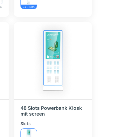
16 Slots
24 Slots
48 Slots Powerbank Kiosk
mit screen
Slots