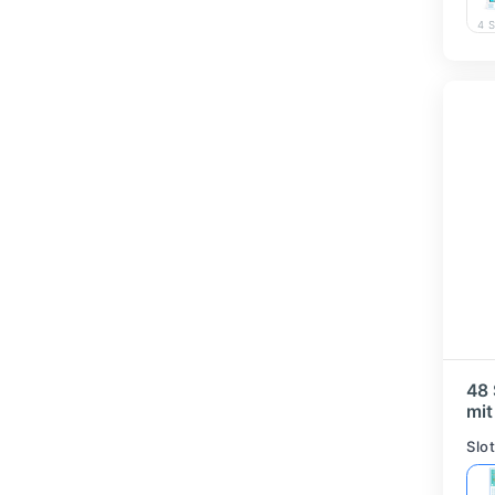
4 S
48 
mit
Ma
Slo