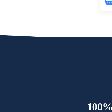
24 
100% 