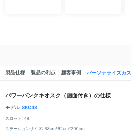
ーション
（LCD広告画面付
（4|8|12|16スロッ
き、8|12|16スロッ
ト、積み重ね可能）
ト、積み重ね可能）
- HeyCharge
- HeyCharge
製品仕様
製品の利点
顧客事例
パーソナライズカ
パワーバンクキオスク（画面付き）の仕様
モデル:
SKC48
スロット: 48
ステーションサイズ: 68cm*62cm*200cm