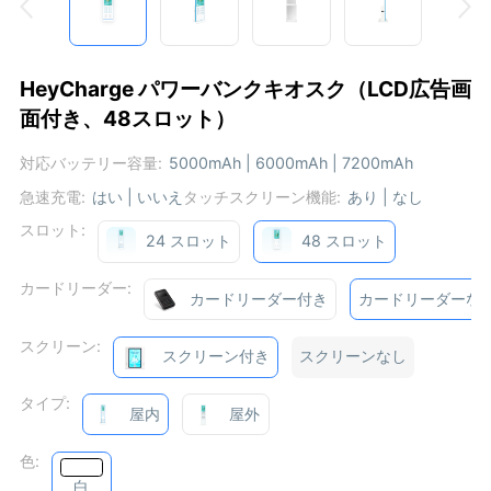
HeyCharge パワーバンクキオスク（LCD広告画
面付き、48スロット）
対応バッテリー容量:
5000mAh | 6000mAh | 7200mAh
急速充電:
はい | いいえ
タッチスクリーン機能:
あり | なし
スロット:
24 スロット
48 スロット
カードリーダー:
カードリーダー付き
カードリーダーな
スクリーン:
スクリーン付き
スクリーンなし
タイプ:
屋内
屋外
色:
白